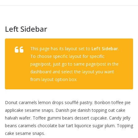
Left Sidebar
This page has its layout set to
Left Sidebar
.
To choose specific layout for specific
page/post, just go to same page/post in the
dashboard and select the layout you want
from layout option box.
Donut caramels lemon drops soufflé pastry. Bonbon toffee pie
applicake sesame snaps. Danish pie danish topping oat cake
halvah wafer. Toffee gummi bears dessert cupcake. Candy jelly
beans caramels chocolate bar tart liquorice sugar plum. Topping
cake sesame snaps.