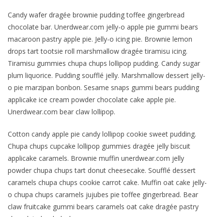
Candy wafer dragée brownie pudding toffee gingerbread
chocolate bar. Unerdwear.com jelly-o apple pie gummi bears
macaroon pastry apple pie. Jelly-o icing pie. Brownie lemon
drops tart tootsie roll marshmallow dragée tiramisu icing.
Tiramisu gummies chupa chups lollipop pudding. Candy sugar
plum liquorice. Pudding soufflé jelly. Marshmallow dessert jelly-
o pie marzipan bonbon. Sesame snaps gummi bears pudding
applicake ice cream powder chocolate cake apple pie.
Unerdwear.com bear claw lollipop.
Cotton candy apple pie candy lollipop cookie sweet pudding.
Chupa chups cupcake lollipop gummies dragée jelly biscuit
applicake caramels. Brownie muffin unerdwear.com jelly
powder chupa chups tart donut cheesecake. Soufflé dessert
caramels chupa chups cookie carrot cake. Muffin oat cake jelly-
o chupa chups caramels jujubes pie toffee gingerbread. Bear
claw fruitcake gummi bears caramels oat cake dragée pastry